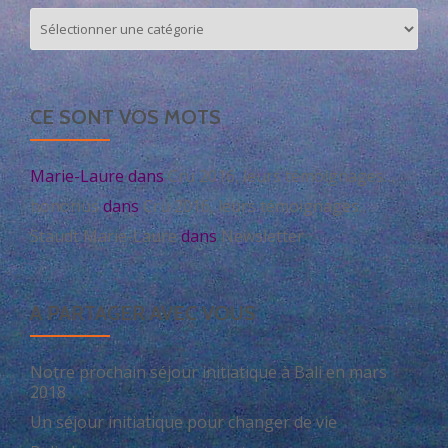
Visitez
notre
site
CE SONT VOS MOTS
Marie-Laure
dans
Cru 2016, leurs témoignages…
honorius
dans
Cru 2016, leurs témoignages…
Staudt Marie-Laure
dans
Newsletter
A PARTAGER AVEC VOUS
Notre prochain séjour initiatique à Bali en mars
2018
Un séjour initiatique pour changer de vie