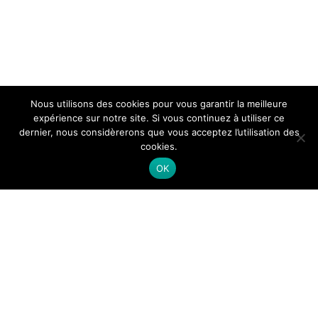
Nous utilisons des cookies pour vous garantir la meilleure
expérience sur notre site. Si vous continuez à utiliser ce
dernier, nous considèrerons que vous acceptez l’utilisation des
cookies.
OK
Themeisle
Menu
Témoignages
Infos pratiques
prochains départs