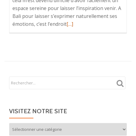
cela m’est devenu difficile d’avoir facilement un
espace sereine pour laisser l’inspiration venir. A
Bali pour laisser s’exprimer naturellement ses
En
émotions, c’est l’endroit
[…]
savoir
plus
surLa
journée
idéale
de
vacances
VISITEZ NOTRE SITE
Visitez
notre