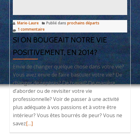
Marie-Laure
Publié dans
prochains départs
1 commentaire
SI ON BOUGEAIT NOTRE VIE
POSITIVEMENT, EN 2014?
Envie de changer quelque chose dans votre vie?
Vous avez envie de faire basculer votre vie? De
changer de repères? De travail? De manière
d’aborder ou de revisiter votre vie
professionnelle? Voir de passer à une activité
plus adéquate à vos passions et à votre être
intérieur? Vous êtes bourrés de peur? Vous ne
En
savez
[…]
savoir
plus