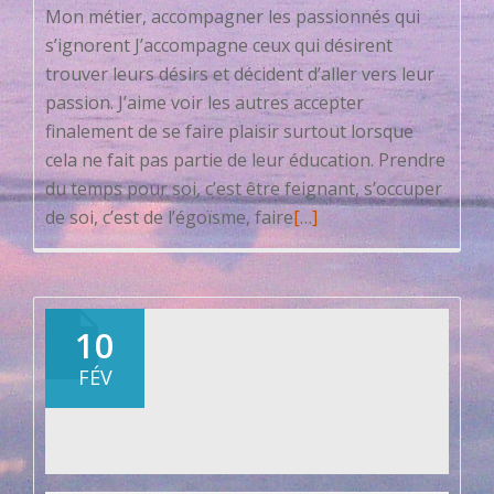
Mon métier, accompagner les passionnés qui
s’ignorent J’accompagne ceux qui désirent
trouver leurs désirs et décident d’aller vers leur
passion. J’aime voir les autres accepter
finalement de se faire plaisir surtout lorsque
cela ne fait pas partie de leur éducation. Prendre
du temps pour soi, c’est être feignant, s’occuper
En
de soi, c’est de l’égoïsme, faire
[…]
savoir
plus
surSe
faire
10
plaisir
FÉV
à
Bali