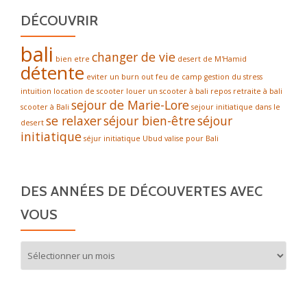
DÉCOUVRIR
bali
changer de vie
bien etre
desert de M'Hamid
détente
eviter un burn out
feu de camp
gestion du stress
intuition
location de scooter
louer un scooter à bali
repos
retraite à bali
sejour de Marie-Lore
scooter à Bali
sejour initiatique dans le
se relaxer
séjour bien-être
séjour
desert
initiatique
séjur initiatique
Ubud
valise pour Bali
DES ANNÉES DE DÉCOUVERTES AVEC
VOUS
Des
années
de
découvertes
avec