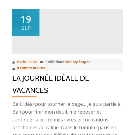
surSi
on
19
bougeait
SEP
notre
vie
positivement,
en
2014?
Marie-Laure
Publié dans
Mes repérages
0 commentaires
LA JOURNÉE IDÉALE DE
VACANCES
Bali, idéal pour tourner la page… Je suis partie à
Bali pour finir mon deuil, me reposer et
continuer à écrire mes livres et formations
prochaines au calme. Dans le tumulte parisien,