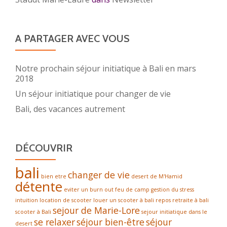
A PARTAGER AVEC VOUS
Notre prochain séjour initiatique à Bali en mars
2018
Un séjour initiatique pour changer de vie
Bali, des vacances autrement
DÉCOUVRIR
bali
changer de vie
bien etre
desert de M'Hamid
détente
eviter un burn out
feu de camp
gestion du stress
intuition
location de scooter
louer un scooter à bali
repos
retraite à bali
sejour de Marie-Lore
scooter à Bali
sejour initiatique dans le
se relaxer
séjour bien-être
séjour
desert