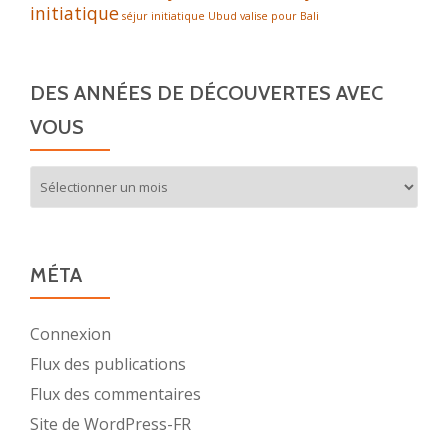
initiatique
séjur initiatique
Ubud
valise pour Bali
DES ANNÉES DE DÉCOUVERTES AVEC
VOUS
Des
années
de
découvertes
avec
MÉTA
vous
Connexion
Flux des publications
Flux des commentaires
Site de WordPress-FR