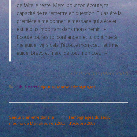
de faire le reste. Merci pour ton écoute, ta
capacité de te remettre en question. Tu as été la
première a me donner le message qui a été et
est le plus important dans mon chemin : «
Ecoute toi, fais toi confiance » et tu continue à
me guider vers cela. J’écoute mon cœur et il me
guide. Bravo et merci de tout mon cœur »
Sarah 23 ans (Mars 2007)
Publié dans
Séjour au Maroc
,
Témoignages
NAVIGATION DE L’ARTICLE
Séjour bien-être dans la
Témoignages du séjour
médina de Marrakech en 2005
d’octobre 2008