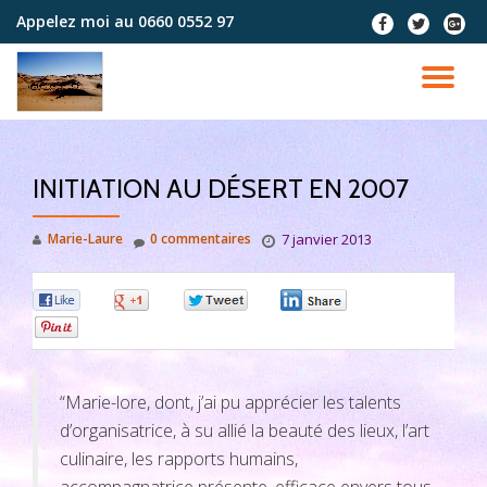
Appelez moi au
0660 0552 97
fa-
fa-
fa-
facebook
twitter
google
Aller
plus-
au
DÉ
squar
contenu
LA
INITIATION AU DÉSERT EN 2007
NA
Marie-Laure
0 commentaires
7 janvier 2013
0
0
0
0
0
“Marie-lore, dont, j’ai pu apprécier les talents
d’organisatrice, à su allié la beauté des lieux, l’art
culinaire, les rapports humains,