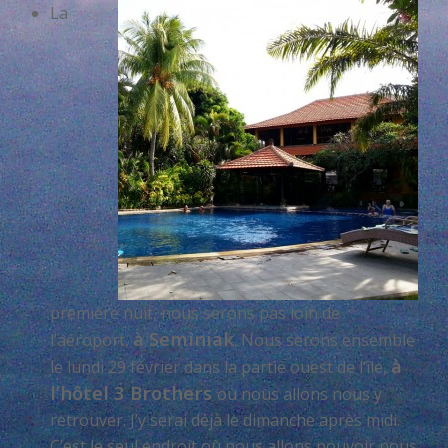
La
première nuit, nous serons pas loin de
à Seminiak
l’aéroport,
. Nous serons ensemble
à
le lundi 29 février dans la partie ouest de l’île,
l’hôtel 3 Brothers
où nous allons nous y
retrouver. J’y serai déjà le dimanche après midi.
C’est le seul endroit où nous allons pouvoir nous