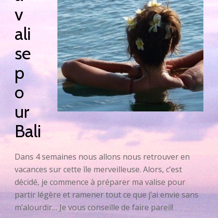
v
ali
se
p
o
ur
Bali
Dans 4 semaines nous allons nous retrouver en
vacances sur cette île merveilleuse. Alors, c’est
décidé, je commence à préparer ma valise pour
partir légère et ramener tout ce que j’ai envie sans
m’alourdir… Je vous conseille de faire pareil!