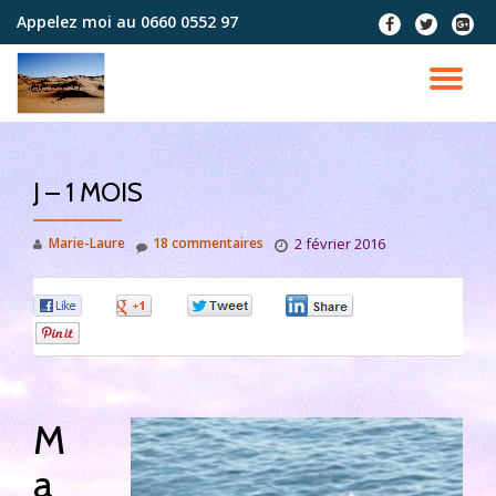
Appelez moi au
0660 0552 97
fa-
fa-
fa-
facebook
twitter
google
Aller
plus-
au
DÉ
squar
contenu
LA
J – 1 MOIS
NA
Marie-Laure
18 commentaires
2 février 2016
0
0
0
0
0
M
a