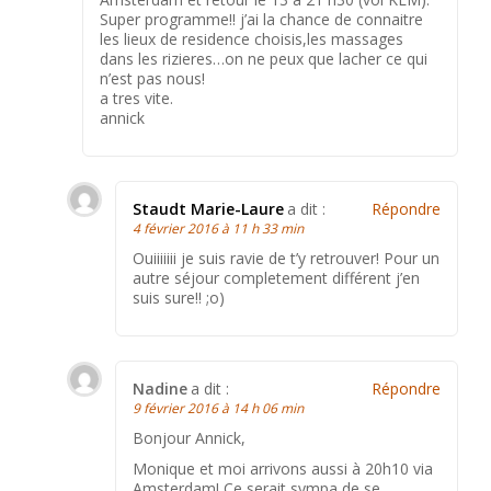
Super programme!! j’ai la chance de connaitre
les lieux de residence choisis,les massages
dans les rizieres…on ne peux que lacher ce qui
n’est pas nous!
a tres vite.
annick
Staudt Marie-Laure
a dit :
Répondre
4 février 2016 à 11 h 33 min
Ouiiiiiii je suis ravie de t’y retrouver! Pour un
autre séjour completement différent j’en
suis sure!! ;o)
Nadine
a dit :
Répondre
9 février 2016 à 14 h 06 min
Bonjour Annick,
Monique et moi arrivons aussi à 20h10 via
Amsterdam! Ce serait sympa de se