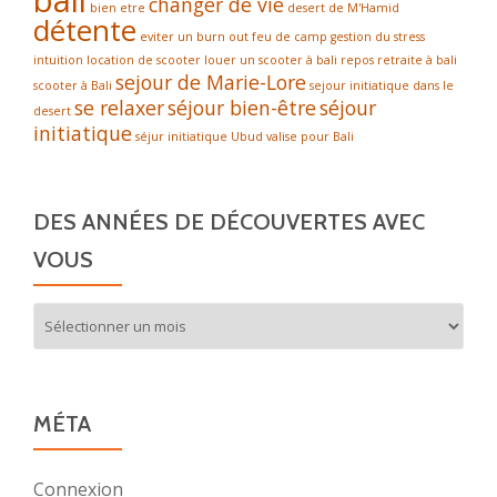
bali
changer de vie
bien etre
desert de M'Hamid
détente
eviter un burn out
feu de camp
gestion du stress
intuition
location de scooter
louer un scooter à bali
repos
retraite à bali
sejour de Marie-Lore
scooter à Bali
sejour initiatique dans le
se relaxer
séjour bien-être
séjour
desert
initiatique
séjur initiatique
Ubud
valise pour Bali
DES ANNÉES DE DÉCOUVERTES AVEC
VOUS
Des
années
de
découvertes
avec
MÉTA
vous
Connexion