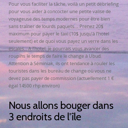
Pour vous faciliter la tâche, voilà un petit débriefing
pour vous aider à concocter une petite valise de
voyageuse des temps modernes pour être bien
sans traîner de lourds paquets…. Prenez 20$
maximum pour payer le taxi (10$ jusqu’à l’hotel
seulement) et de quoi vous payez un verre dans les
escales… A l’hotel, je pourrais vous avancer des
roupihs le temps de faire le change à Ubud.
Attention à Séminiak, ils ont tendance à rouler les
touristes dans les bureau de change où vous ne
devez pas payer de commission (actuellement 1 €
égal 14500 rhp environ)
Nous allons bouger dans
3 endroits de l’île