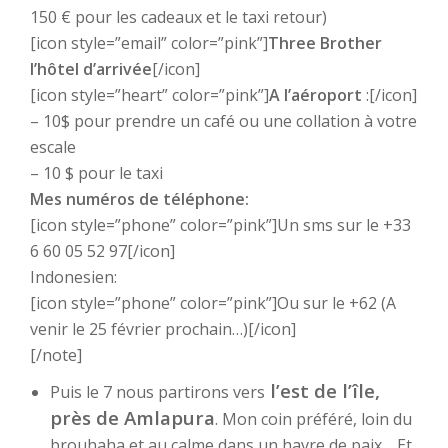
150 € pour les cadeaux et le taxi retour)
[icon style=”email” color=”pink”]
Three Brother
l’hôtel d’arrivée
[/icon]
[icon style=”heart” color=”pink”]
A l’aéroport
:[/icon]
– 10$ pour prendre un café ou une collation à votre
escale
– 10 $ pour le taxi
Mes numéros de téléphone:
[icon style=”phone” color=”pink”]Un sms sur le +33
6 60 05 52 97[/icon]
Indonesien:
[icon style=”phone” color=”pink”]Ou sur le +62 (A
venir le 25 février prochain…)[/icon]
[/note]
l’est de l’île,
Puis le 7 nous partirons vers
près de Amlapura
. Mon coin préféré, loin du
brouhaha et au calme dans un havre de paix… Et