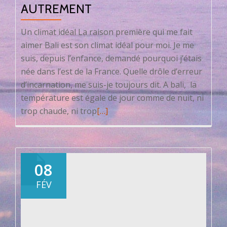
AUTREMENT
Un climat idéal La raison première qui me fait
aimer Bali est son climat idéal pour moi. Je me
suis, depuis l’enfance, demandé pourquoi j’étais
née dans l’est de la France. Quelle drôle d’erreur
d’incarnation, me suis-je toujours dit. A bali, la
température est égale de jour comme de nuit, ni
En
trop chaude, ni trop
[…]
savoir
plus
surBali,
des
08
vacances
FÉV
autrement