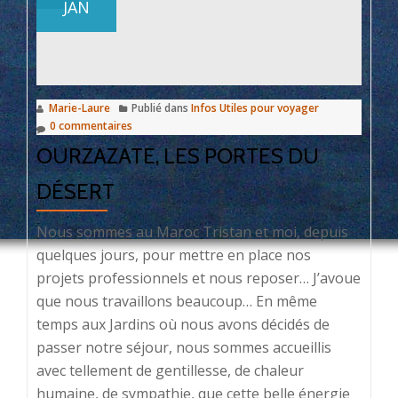
JAN
joies
!
Marie-Laure
Publié dans
Infos Utiles pour voyager
0 commentaires
OURZAZATE, LES PORTES DU
DÉSERT
Nous sommes au Maroc Tristan et moi, depuis
quelques jours, pour mettre en place nos
projets professionnels et nous reposer… J’avoue
que nous travaillons beaucoup… En même
temps aux Jardins où nous avons décidés de
passer notre séjour, nous sommes accueillis
avec tellement de gentillesse, de chaleur
humaine, de sympathie, que cette belle énergie