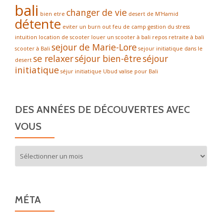
bali
changer de vie
bien etre
desert de M'Hamid
détente
eviter un burn out
feu de camp
gestion du stress
intuition
location de scooter
louer un scooter à bali
repos
retraite à bali
sejour de Marie-Lore
scooter à Bali
sejour initiatique dans le
se relaxer
séjour bien-être
séjour
desert
initiatique
séjur initiatique
Ubud
valise pour Bali
DES ANNÉES DE DÉCOUVERTES AVEC
VOUS
Des
années
de
découvertes
avec
MÉTA
vous