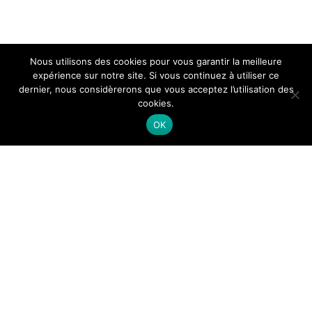
Nous utilisons des cookies pour vous garantir la meilleure
expérience sur notre site. Si vous continuez à utiliser ce
dernier, nous considèrerons que vous acceptez l’utilisation des
cookies.
OK
Themeisle
Menu
Témoignages
Infos pratiques
prochains départs
secondaire
Inscriptions
Infos Utiles pour voyager
Mes repérages
Apprendre à gérer son stress
Mentions légales