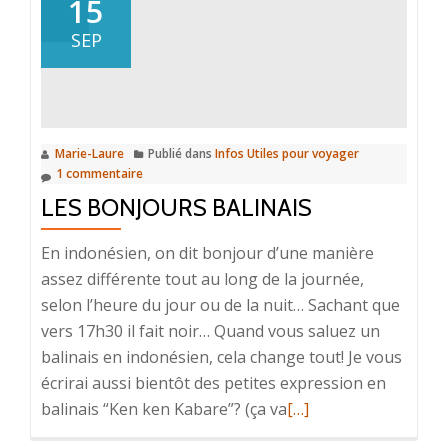
15
scooter
SEP
à
Bali
Marie-Laure
Publié dans
Infos Utiles pour voyager
1 commentaire
LES BONJOURS BALINAIS
En indonésien, on dit bonjour d’une manière
assez différente tout au long de la journée,
selon l’heure du jour ou de la nuit… Sachant que
vers 17h30 il fait noir… Quand vous saluez un
balinais en indonésien, cela change tout! Je vous
écrirai aussi bientôt des petites expression en
En
balinais “Ken ken Kabare”? (ça va
[…]
savoir