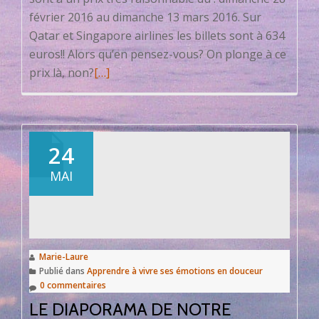
février 2016 au dimanche 13 mars 2016. Sur
Qatar et Singapore airlines les billets sont à 634
euros!! Alors qu’en pensez-vous? On plonge à ce
En
prix là, non?
[…]
savoir
plus
surNotre
prochain
24
voyage
MAI
à
Bali
en
2016
Marie-Laure
Publié dans
Apprendre à vivre ses émotions en douceur
0 commentaires
LE DIAPORAMA DE NOTRE