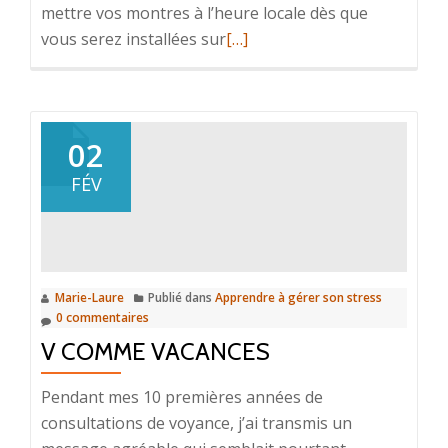
mettre vos montres à l’heure locale dès que
En
vous serez installées sur
[…]
savoir
plus
surNotre
séjour
02
de
FÉV
février
2015
Marie-Laure
Publié dans
Apprendre à gérer son stress
0 commentaires
V COMME VACANCES
Pendant mes 10 premières années de
consultations de voyance, j’ai transmis un