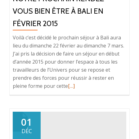
VOUS BIEN ÊTRE À BALI EN
FÉVRIER 2015
Voilà c’est décidé le prochain séjour à Bali aura
lieu du dimanche 22 février au dimanche 7 mars.
J’ai pris la décision de faire un séjour en début
d’année 2015 pour donner l’espace à tous les
travailleurs de l’Univers pour se repose et
prendre des forces pour réussir à rester en
En
pleine forme pour cette
[…]
savoir
plus
surNotre
prochain
01
rendez-
DÉC
vous