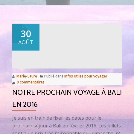
30
AOÛT
Marie-Laure
Publié dans
Infos Utiles pour voyager
0 commentaires
NOTRE PROCHAIN VOYAGE À BALI
EN 2016
Je suis en train de fixer les dates pour le
prochain séjour à Bali en février 2016. Les billets
sont à un prix très raisonnable du : dimanche 28