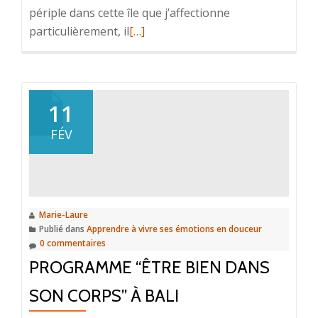
périple dans cette île que j’affectionne
En
particulièrement, il
[…]
savoir
plus
surNotre
point
11
de
FÉV
rencontre
pour
cette
grande
aventure
Marie-Laure
Publié dans
Apprendre à vivre ses émotions en douceur
0 commentaires
PROGRAMME “ÊTRE BIEN DANS
SON CORPS” À BALI