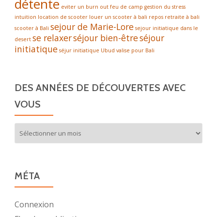
détente
eviter un burn out
feu de camp
gestion du stress
intuition
location de scooter
louer un scooter à bali
repos
retraite à bali
sejour de Marie-Lore
scooter à Bali
sejour initiatique dans le
se relaxer
séjour bien-être
séjour
desert
initiatique
séjur initiatique
Ubud
valise pour Bali
DES ANNÉES DE DÉCOUVERTES AVEC
VOUS
Des
années
de
découvertes
avec
MÉTA
vous
Connexion