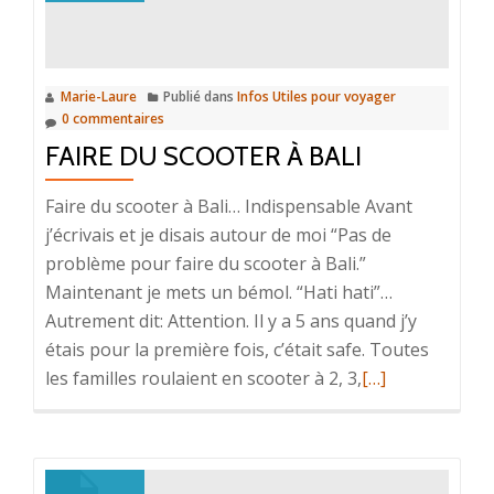
bien
être
à
Bali
Marie-Laure
Publié dans
Infos Utiles pour voyager
0 commentaires
en
FAIRE DU SCOOTER À BALI
février
2015
Faire du scooter à Bali… Indispensable Avant
j’écrivais et je disais autour de moi “Pas de
problème pour faire du scooter à Bali.”
Maintenant je mets un bémol. “Hati hati”…
Autrement dit: Attention. Il y a 5 ans quand j’y
étais pour la première fois, c’était safe. Toutes
En
les familles roulaient en scooter à 2, 3,
[…]
savoir
plus
surFaire
du