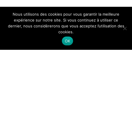
Nous utilisons des cookies pour vous garantir la meilleure
expérience sur notre site. Si vous continuez à utiliser ce
dernier, nous considèrerons que vous acceptez l’utilisation des
cookies.
OK
Themeisle
Menu
Témoignages
Infos pratiques
prochains départs
secondaire
Inscriptions
Infos Utiles pour voyager
Mes repérages
Apprendre à gérer son stress
Mentions légales