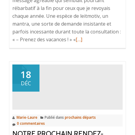
message agréable qui semblait pourtant
rébarbatif à la fin pour ceux que je revoyais
chaque année. Une espèce de leitmotiv, un
mantra, une sorte de demande insistante et
parfois incessante durant toute la consultation :
En
« – Prenez des vacances ! » «
[…]
savoir
plus
surV
comme
18
Vacances
DÉC
Marie-Laure
Publié dans
prochains départs
0 commentaires
NOTRE PROCHAIN RENDEZ-