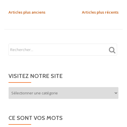
plus
surLes
NAVIGATION
Articles plus anciens
Articles plus récents
bonjours
DES
balinais
ARTICLES
VISITEZ NOTRE SITE
Visitez
notre
site
CE SONT VOS MOTS